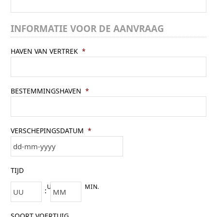
INFORMATIE VOOR DE AANVRAAG
HAVEN VAN VERTREK
*
BESTEMMINGSHAVEN
*
VERSCHEPINGSDATUM
*
DD
TIJD
dash
MM
UUR
MIN.
:
dash
JJJJ
SOORT VOERTUIG