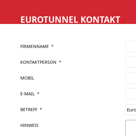
Skip
HOME
SERVICE
to
EUROTUNNEL KONTAKT
content
FIRMENNAME
*
KONTAKTPERSON
*
MOBIL
E-MAIL
*
BETREFF
*
HINWEIS