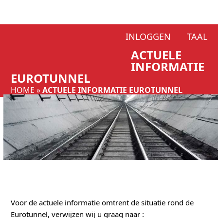
Skip
INLOGGEN
TAAL
to
ACTUELE
content
INFORMATIE
EUROTUNNEL
HOME
»
ACTUELE INFORMATIE EUROTUNNEL
Voor de actuele informatie omtrent de situatie rond de
Eurotunnel, verwijzen wij u graag naar :