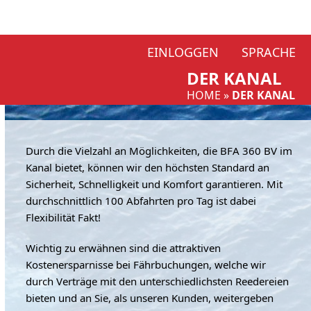
Skip
EINLOGGEN
SPRACHE
to
DER KANAL
content
HOME
»
DER KANAL
Durch die Vielzahl an Möglichkeiten, die BFA 360 BV im
Kanal bietet, können wir den höchsten Standard an
Sicherheit, Schnelligkeit und Komfort garantieren. Mit
durchschnittlich 100 Abfahrten pro Tag ist dabei
Flexibilität Fakt!
Wichtig zu erwähnen sind die attraktiven
Kostenersparnisse bei Fährbuchungen, welche wir
durch Verträge mit den unterschiedlichsten Reedereien
bieten und an Sie, als unseren Kunden, weitergeben