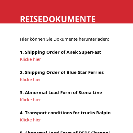
Skip
HOME
SERVICE
to
REISEDOKUMENTE
content
Hier können Sie Dokumente herunterladen:
1. Shipping Order of Anek SuperFast
Klicke hier
2. Shipping Order of Blue Star Ferries
Klicke hier
3. Abnormal Load Form of Stena Line
Klicke hier
4. Transport conditions for trucks Ralpin
Klicke hier
5. Abnormal Load Form of DFDS Channel