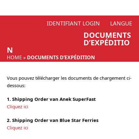
Skip
IDENTIFIANT LOGIN
LANGUE
to
DOCUMENTS
content
D’EXPÉDITIO
N
HOME
»
DOCUMENTS D’EXPÉDITION
Vous pouvez télécharger les documents de chargement ci-
dessous:
1. Shipping Order van Anek SuperFast
Cliquez ici
2. Shipping Order van Blue Star Ferries
Cliquez ici