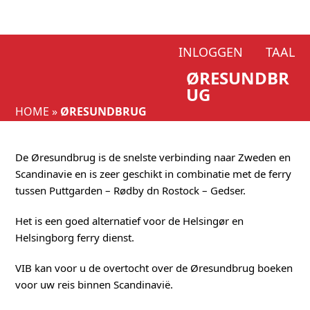
Skip
INLOGGEN
TAAL
to
ØRESUNDBR
content
UG
HOME
»
ØRESUNDBRUG
De Øresundbrug is de snelste verbinding naar Zweden en
Scandinavie en is zeer geschikt in combinatie met de ferry
tussen Puttgarden – Rødby dn Rostock – Gedser.
Het is een goed alternatief voor de Helsingør en
Helsingborg ferry dienst.
VIB kan voor u de overtocht over de Øresundbrug boeken
voor uw reis binnen Scandinavië.